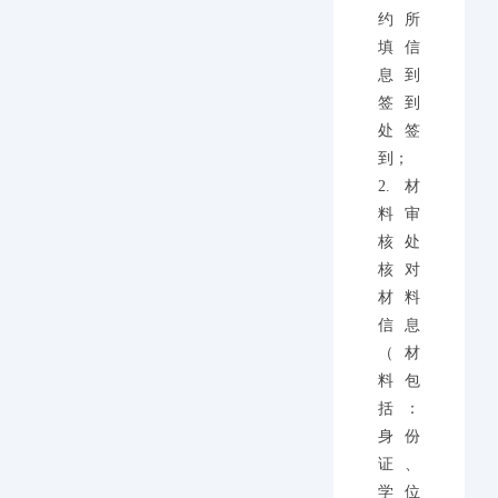
约所
填信
息到
签到
处签
到；
2.材
料审
核处
核对
材料
信息
（材
料包
括：
身份
证、
学位