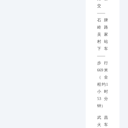
交
——
石牌
岭路
吴家
村站
下车
——
步行
669米
（全
程约1
小时
53分
钟）
武昌
火车