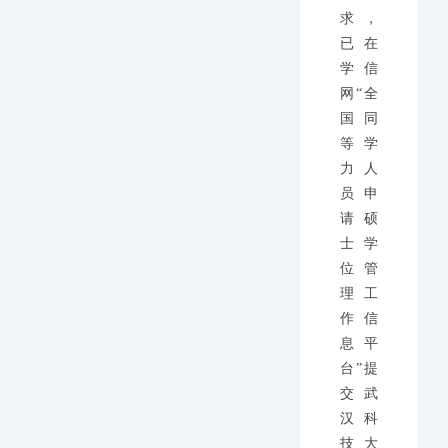
求，
已在
学信
网“全
国同
等学
力人
员申
请硕
士学
位管
理工
作信
息平
台”提
交武
汉科
技大