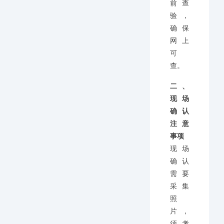
前查
验，
确保
网上
可
查。
二、
现场
确认
注意
事项
现场
确认
需要
采集
照
片，
须考