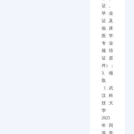
证、
毕业
证及
临床
医学
专业
规培
证原
件）；
3.领
取
《武
汉科
技大
学
2025
年同
等学