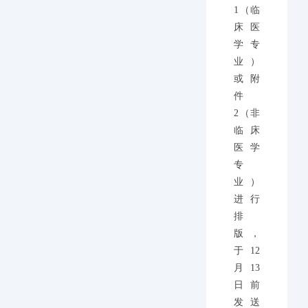
1（临
床医
学专
业）
或附
件
2（非
临床
医学
专
业）
进行
排
版，
于12
月13
日前
发送