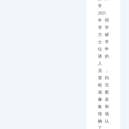
学
2025
年同
等学
力硕
士学
位申
请的
人
员，
需到
校完
成图
像采
集和
现场
确认
工