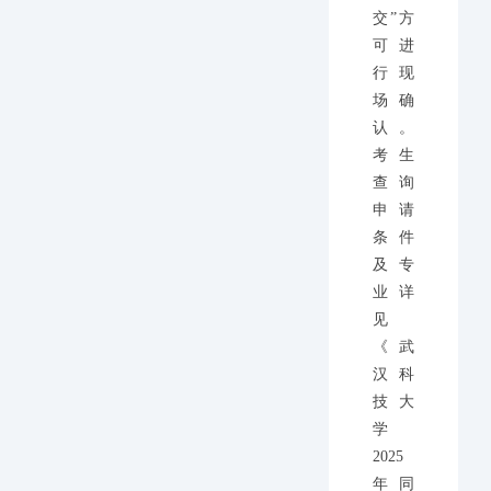
交”方
可进
行现
场确
认。
考生
查询
申请
条件
及专
业详
见
《武
汉科
技大
学
2025
年同