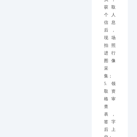
获取
个人
信息
后，
现场
拍照
进行
图像
采
集；
5.领
取资
格审
查
表，
签字
后上