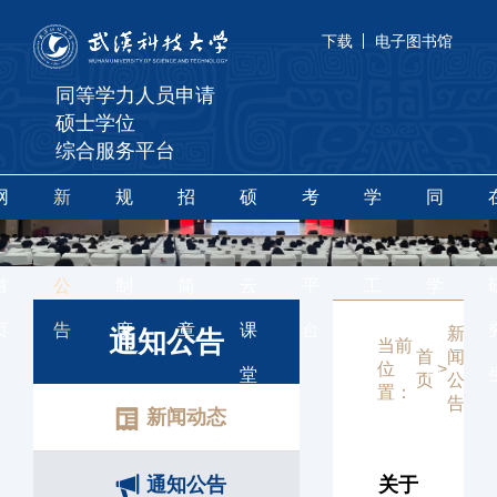
下载
电子图书馆
同等学力人员申请
硕士学位
综合服务平台
网
新
规
招
硕
考
学
同
站
闻
章
生
果
辅
位
等
首
公
制
简
云
平
工
学
页
告
度
章
课
台
作
力
新
通
通知公告
当前
首
闻
知
位
>
>
堂
申
页
公
公
置：
告
告
新闻动态
硕
通知公告
关于