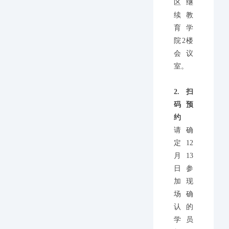
区继
续教
育学
院2楼
会议
室。
2.扫
码预
约
请确
定12
月13
日参
加现
场确
认的
学员