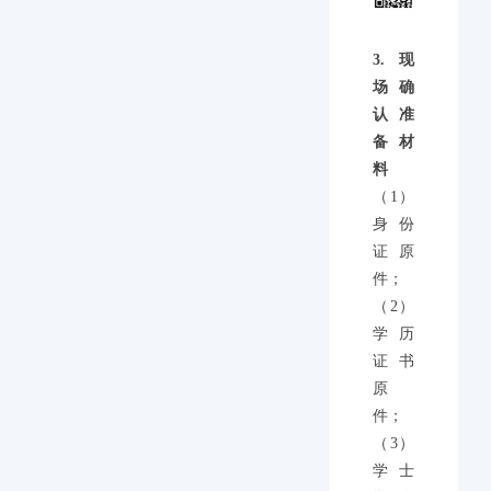
3.现
场确
认准
备材
料
（1）
身份
证原
件；
（2）
学历
证书
原
件；
（3）
学士