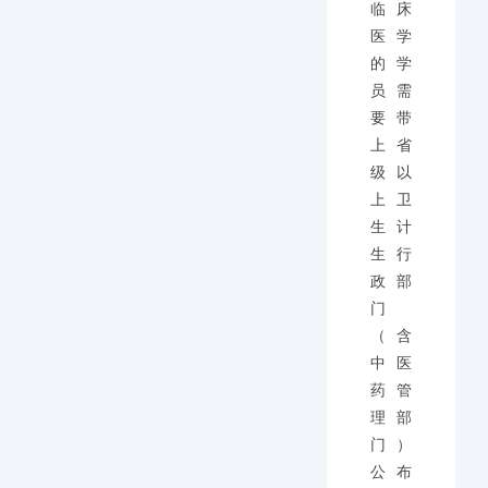
临床
医学
的学
员需
要带
上省
级以
上卫
生计
生行
政部
门
（含
中医
药管
理部
门）
公布