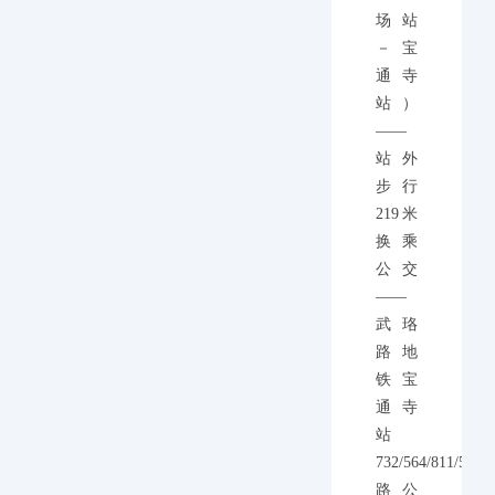
场站
－宝
通寺
站）
——
站外
步行
219米
换乘
公交
——
武珞
路地
铁宝
通寺
站
732/564/811/503/
路公