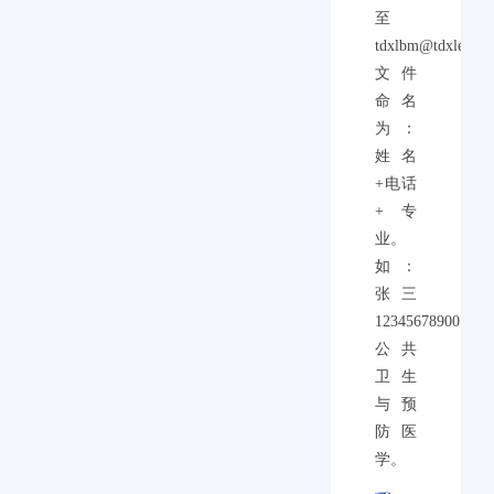
至
tdxlbm@tdxledu.
文件
命名
为：
姓名
+电话
+专
业。
如：
张三
12345678900
公共
卫生
与预
防医
学。