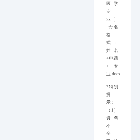
医学
专
业）
命名
格
式：
姓名
+电话
+专
业.docx
*特别
提
示：
（1）
资料
不
全、