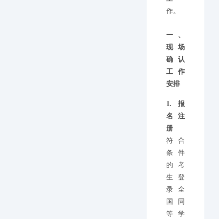
作。
一、
现场
确认
工作
安排
1.报
名注
册
符合
条件
的考
生登
录全
国同
等学