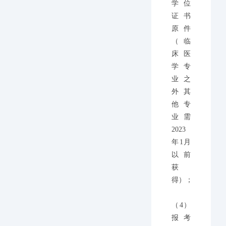
学位
证书
原件
（临
床医
学专
业之
外其
他专
业需
2023
年1月
以前
获
得）；
（4）
报考