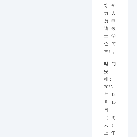
等学
力人
员申
请硕
士学
位简
章》。
时间
安
排：
2025
年12
月13
日
（周
六）
上午