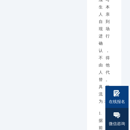
生本
人亲
自到
现场
进行
确
认，
不得
由他
人代
替。
具体
流程
为：
在线报名
1.根
据提
微信咨询
前预