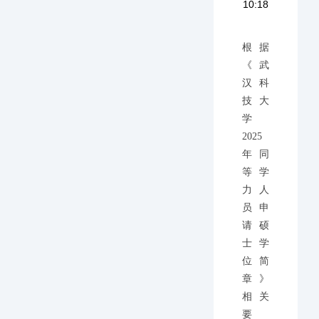
10:18
根据
《武
汉科
技大
学
2025
年同
等学
力人
员申
请硕
士学
位简
章》
相关
要