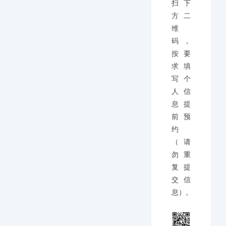
扫下
方二
维
码，
按要
求填
写个
人信
息提
前预
约
（请
勿重
复提
交信
息）。