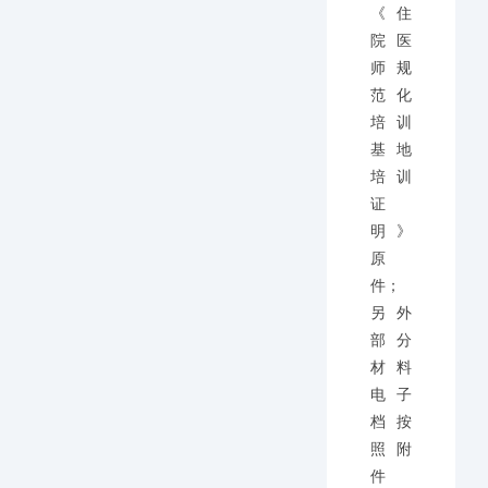
《住
院医
师规
范化
培训
基地
培训
证
明》
原
件；
另外
部分
材料
电子
档按
照附
件