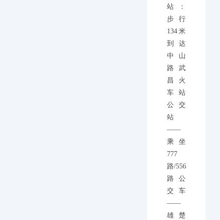
站：
步行
134米
到达
中山
路武
昌火
车站
公交
站
——
乘坐
777
路/556
路公
交车
——
雄楚