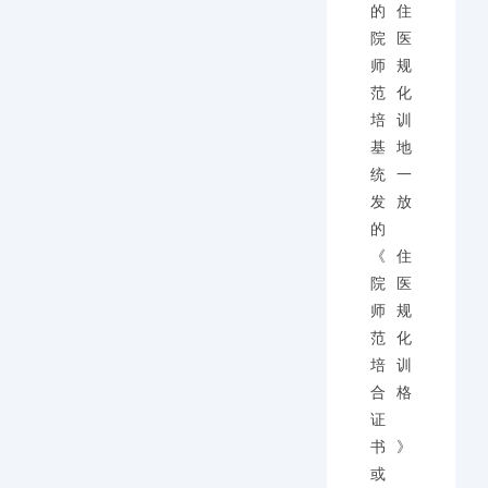
的住
院医
师规
范化
培训
基地
统一
发放
的
《住
院医
师规
范化
培训
合格
证
书》
或