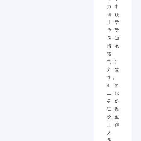
力申
请硕
士学
位学
员知
情承
诺
书》
并签
字；
4.将
二代
身份
证提
交至
工作
人
员，