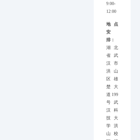
9:00-
12:00
地点
安
排：
湖北
省武
汉市
洪山
区雄
楚大
道199
号武
汉科
技大
学洪
山校