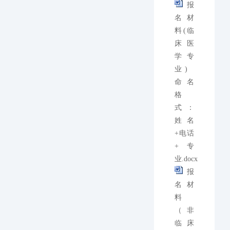
报
名材
料(临
床医
学专
业)
命名
格
式：
姓名
+电话
+专
业.docx
报
名材
料
（非
临床