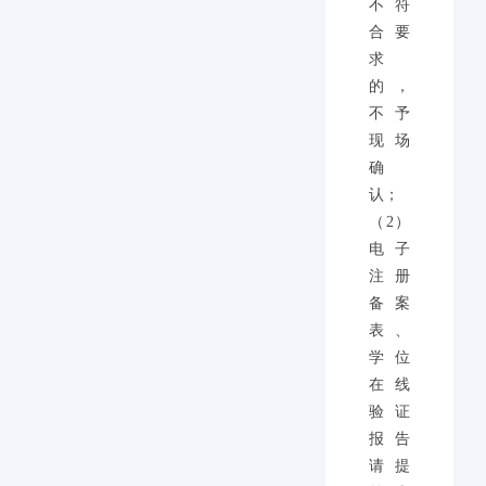
不符
合要
求
的，
不予
现场
确
认；
（2）
电子
注册
备案
表、
学位
在线
验证
报告
请提