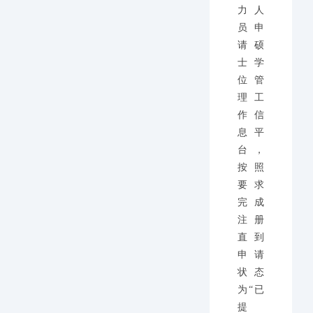
力人
员申
请硕
士学
位管
理工
作信
息平
台，
按照
要求
完成
注册
直到
申请
状态
为“已
提