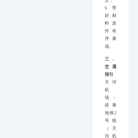
交；
6.带
好材
料原
件有
序离
场。
三、
交通
指引
天河
机
场：
搭乘
地铁2
号线
（天
河机