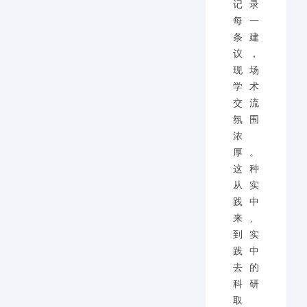
记录
每一
条建
议，
现场
学术
交流
氛围
浓
厚。
这种
从实
践中
来、
到实
践中
去的
科研
取