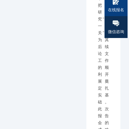
把好
在线报名
研
究“第
一
微信咨询
关”，
为其
后续
论文
工作
的顺
利开
展奠
定扎
实基
础。
此次
报告
会的