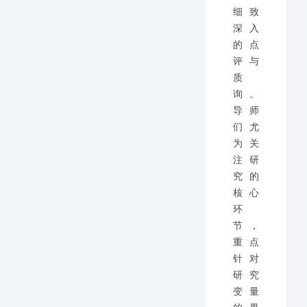
细致
深入
的点
评与
质
询。
导师
们尤
为关
注研
究的
核心
环
节，
重点
针对
研究
变量