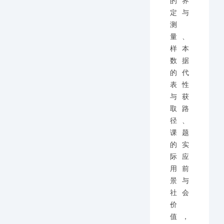
的界
定与
测
量、
样本
数据
的代
表性
与获
取路
径、
课题
的实
际应
用前
景与
社会
价
值，