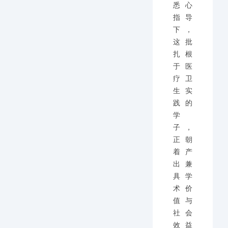
悉心
指导
下，
这批
扎根
于医
疗卫
生实
践的
学
子，
正朝
着产
出兼
具学
术价
值与
社会
效益