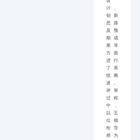
设
计、
创新
思路
及预
期成
果等
方面
进行
了系
统阐
述。
评审
过程
中，
以五
位领
衔导
师为