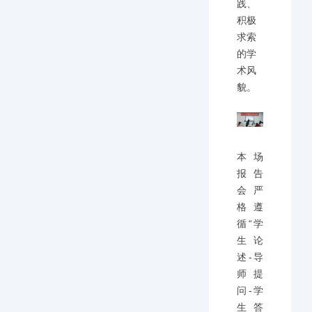
践、
积极
求索
的学
术风
貌。
本场
报告
会严
格遵
循“学
生论
述-导
师提
问-学
生答