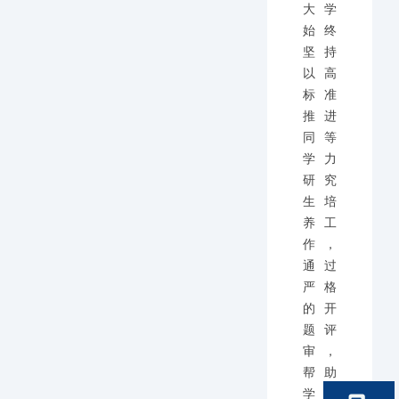
大学
始终
坚持
以高
标准
推进
同等
学力
研究
生培
养工
作，
通过
严格
的开
题评
审，
帮助
学员