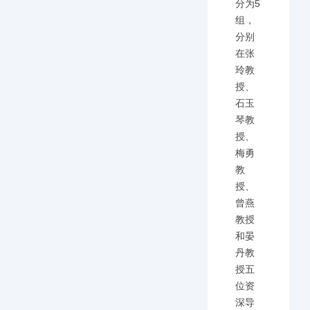
分为5
组，
分别
在张
玲教
授、
石玉
琴教
授、
梅勇
教
授、
曾燕
教授
和晏
丹教
授五
位资
深导