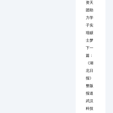
资天
团助
力学
子实
现硕
士梦
下一
篇：
《湖
北日
报》
整版
报道
武汉
科技