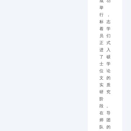
成功
举
行，
标志
着学
员们
正式
进入
了硕
士学
位论
文的
实质
研究
阶
段。
在导
师团
队的