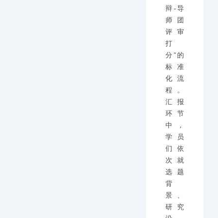
辩-导
师团
评审
打
分”的
标准
化流
程。
汇报
环节
中，
学员
们依
次就
选题
背
景、
研究