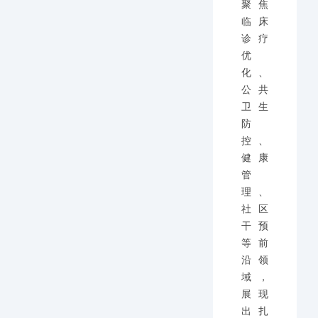
聚焦
临床
诊疗
优
化、
公共
卫生
防
控、
健康
管
理、
社区
干预
等前
沿领
域，
展现
出扎