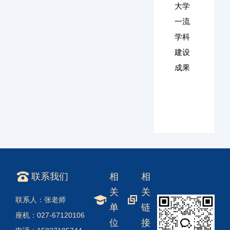
大学
一流
学科
建设
成果
联系我们
相
相
关
关
联系人：张老师
单
链
座机：027-67120106
位
接