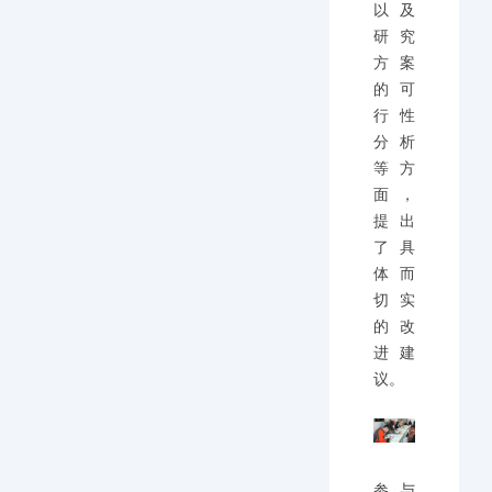
以及
研究
方案
的可
行性
分析
等方
面，
提出
了具
体而
切实
的改
进建
议。
参与