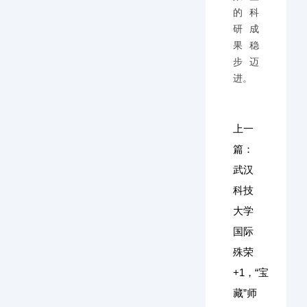
的科
研成
果稳
步迈
进。
上一
篇：
武汉
科技
大学
国际
殊荣
+1，“宝
藏”师