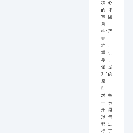
核心
的评
审团
秉
持“严
标
准、
重引
导、
促提
升”的
原
则，
对每
一份
开题
报告
都进
行了