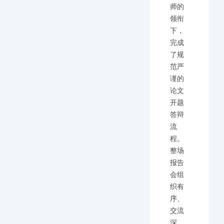
师的
领衔
下，
完成
了规
范严
谨的
论文
开题
答辩
流
程。
整场
报告
会组
织有
序、
交流
深