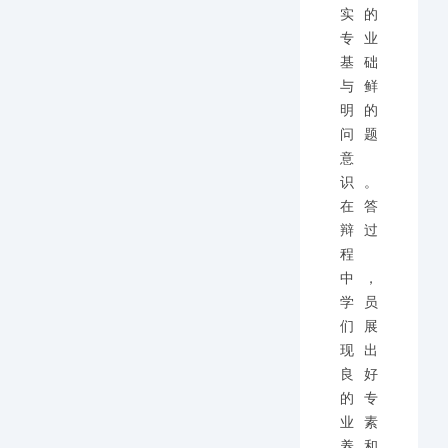
实的
专业
基础
与鲜
明的
问题
意
识。
在答
辩过
程
中，
学员
们展
现出
良好
的专
业素
养和