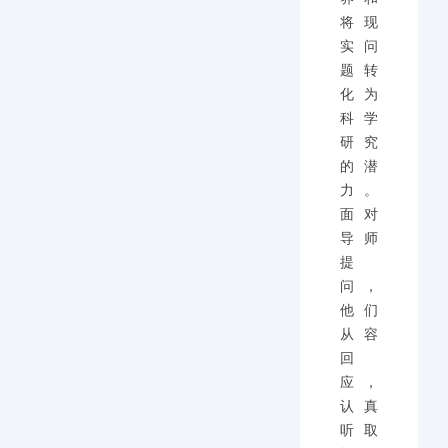
将现
实问
题转
化为
科学
研究
的潜
力。
面对
导师
提
问，
他们
从容
回
应，
认真
听取