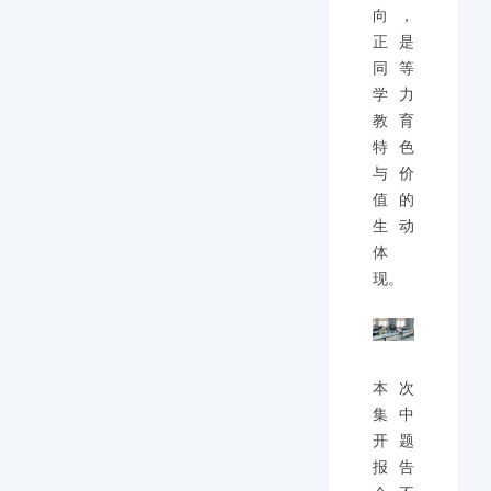
向，
正是
同等
学力
教育
特色
与价
值的
生动
体
现。
本次
集中
开题
报告