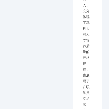
入，
充分
体现
了武
科大
对人
才培
养质
量的
严格
把
控，
也展
现了
在职
学员
立足
实