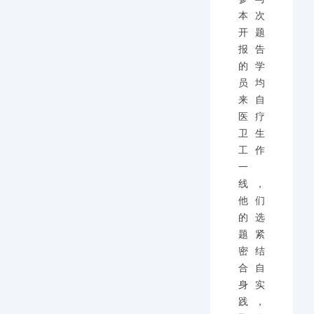
本次
开题
报告
的学
员均
来自
医疗
卫生
工作
一
线，
他们
的选
题紧
密结
合自
身实
践，