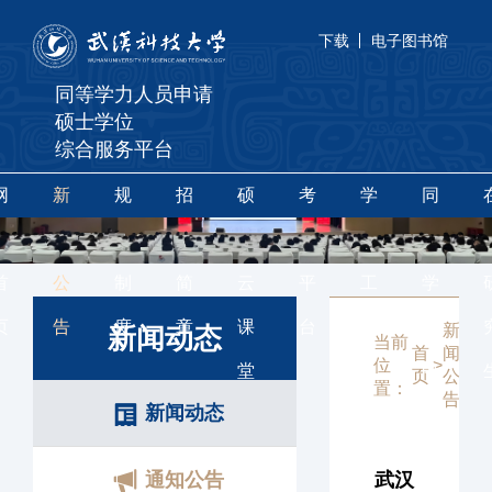
下载
电子图书馆
同等学力人员申请
硕士学位
综合服务平台
网
新
规
招
硕
考
学
同
站
闻
章
生
果
辅
位
等
首
公
制
简
云
平
工
学
页
告
度
章
课
台
作
力
新
新
新闻动态
当前
首
闻
闻
位
>
>
堂
申
页
公
动
置：
告
态
新闻动态
硕
通知公告
武汉