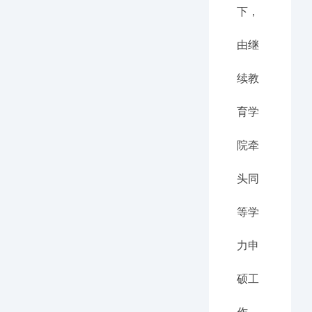
下，
由继
续教
育学
院牵
头同
等学
力申
硕工