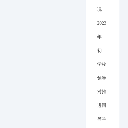
况：
2023
年
初，
学校
领导
对推
进同
等学