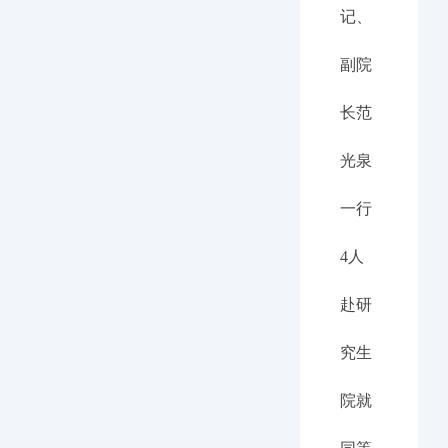
记、
副院
长范
光泉
一行
4人
赴研
究生
院就