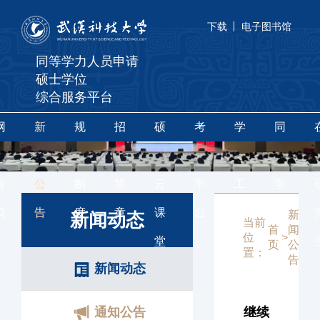
下载
电子图书馆
同等学力人员申请
硕士学位
综合服务平台
网
新
规
招
硕
考
学
同
站
闻
章
生
果
辅
位
等
首
公
制
简
云
平
工
学
页
告
度
章
课
台
作
力
新
新
新闻动态
当前
首
闻
闻
位
>
>
堂
申
页
公
动
置：
告
态
新闻动态
硕
通知公告
继续