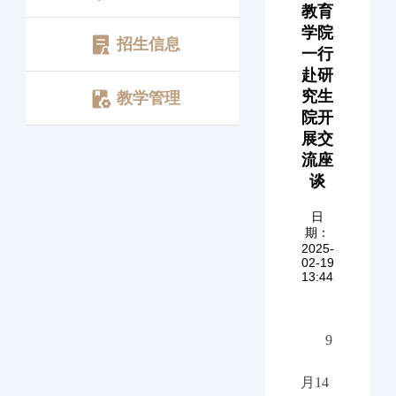
教育
学院
招生信息
一行
赴研
究生
教学管理
院开
展交
流座
谈
日
期：
2025-
02-19
13:44
9
月14